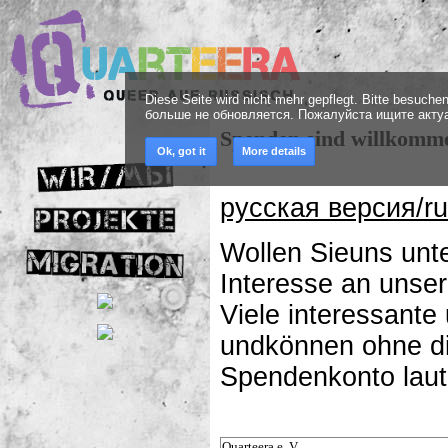
Diese Seite wird nicht mehr gepflegt. Bitte besuch
больше не обновляется. Пожалуйста ищите акту
Spenden sind willkomm
Ok, got it
More details
русская версия/ru
Wollen Sieuns unte
Interesse an unser
Viele interessant
undkönnen ohne die
Spendenkonto laut
Quarteera e. V.