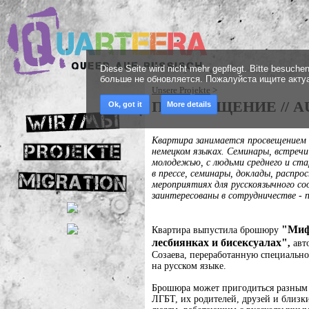
Diese Seite wird nicht mehr gepflegt. Bitte besuch
больше не обновляется. Пожалуйста ищите акту
Unsere Projekte
‎ > ‎
ПРОСВЕЩЕНИЕ // 
Ok, got it
More details
Квартира занимается просвещением 
немецком языках. Семинары, встречи
молодежью, с людьми среднего и ст
в прессе, семинары, доклады, распр
мероприятиях для русскоязычного со
заинтересованы в сотрудничестве - 
"Миф
Квартира выпустила брошюру
лесбиянках и бисексуалах"
,
авт
Созаева,
переработанную специально
на русском языке.
Брошюра может пригодиться разным 
ЛГБТ, их родителей, друзей и близк